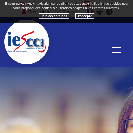
Lundi au vendredi: 9h - 17h
E-Learning
En poursuivant votre navigation sur ce site, vous acceptez l'utilisation de cookies pour
vous proposer des contenus et services adaptés à vos centres d'intérêts.
Connexion
Contact
Je n'accepte pas
Toggle
navigat