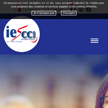
Lundi au vendredi: 9h - 17h
E-Learning
En poursuivant votre navigation sur ce site, vous acceptez l'utilisation de cookies pour
vous proposer des contenus et services adaptés à vos centres d'intérêts.
Connexion
Contact
Je n'accepte pas
Toggle
navigat