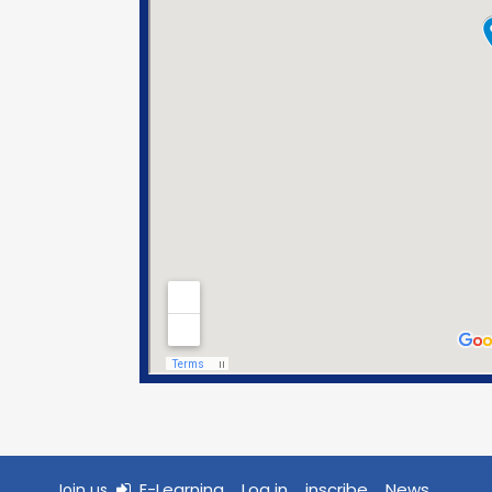
E-Learning
Log in
inscribe
News
Join us