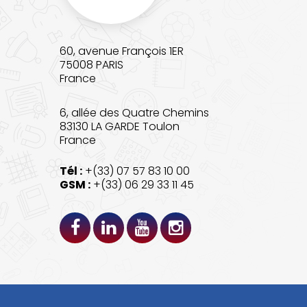
60, avenue François 1ER
75008 PARIS
France
6, allée des Quatre Chemins
83130 LA GARDE Toulon
France
Tél :
+(33) 07 57 83 10 00
GSM :
+(33) 06 29 33 11 45